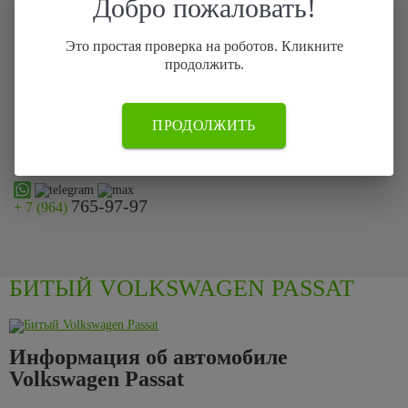
Добро пожаловать!
Если по каким-то причинам Вы не смогли оставить заявку на сайте
позвоните нам по телефону:
Это простая проверка на роботов. Кликните
продолжить.
765-97-97
+ 7 (964)
899-87-78
+ 7 (499)
ПРОДОЛЖИТЬ
или просто отправьте фото автомобиля на
WhatsApp, Telegram,
Max
765-97-97
+ 7 (964)
БИТЫЙ VOLKSWAGEN PASSAT
Информация об автомобиле
Volkswagen Passat