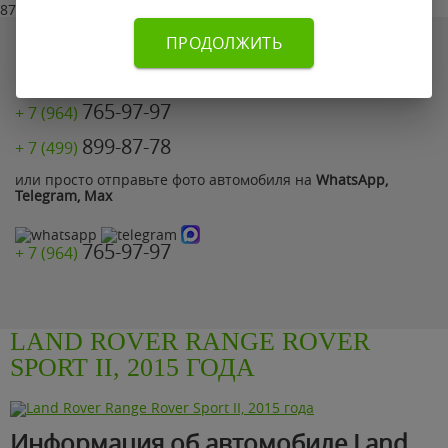
87% клиентов устроило наше предложение
Если по каким-то причинам Вы не смогли оставить заявку
ПРОДОЛЖИТЬ
на сайте позвоните нам по телефону:
765-97-97
+ 7 (964)
899-87-78
+ 7 (499)
или просто отправьте фото автомобиля на
WhatsApp,
Telegram, Max
765-97-97
+ 7 (964)
LAND ROVER RANGE ROVER
SPORT II, 2015 ГОДА
Информация об автомобиле Land