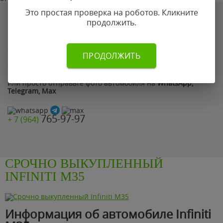
Это простая проверка на роботов. Кликните
Если по каким-то причинам Вы не смогли оставить заявку
на сайте позвоните нам по телефону:
продолжить.
765-97-97
+ 7 (964)
ПРОДОЛЖИТЬ
899-87-78
+ 7 (499)
или просто отправьте фото автомобиля на
WhatsApp,
Telegram, Max
765-97-97
+ 7 (964)
СРОЧНО ВЫКУПЛЕННЫЙ
INFINITI M35
Информация об автомобиле Infiniti