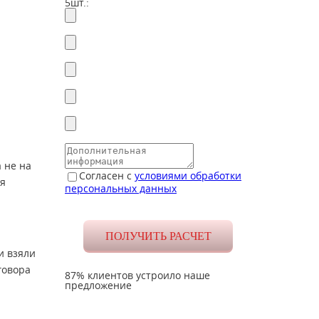
5шт.:
 не на
Согласен с
условиями обработки
ля
персональных данных
и взяли
говора
87% клиентов устроило наше
предложение