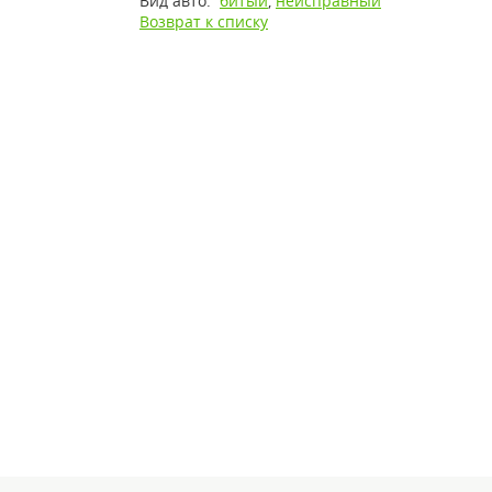
Вид авто:
битый
,
неисправный
Возврат к списку