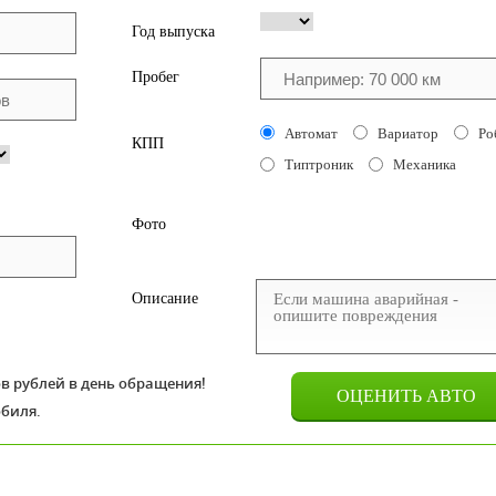
Год выпуска
Пробег
Автомат
Вариатор
Ро
КПП
Типтроник
Механика
Фото
Описание
 рублей в день обращения!
биля.