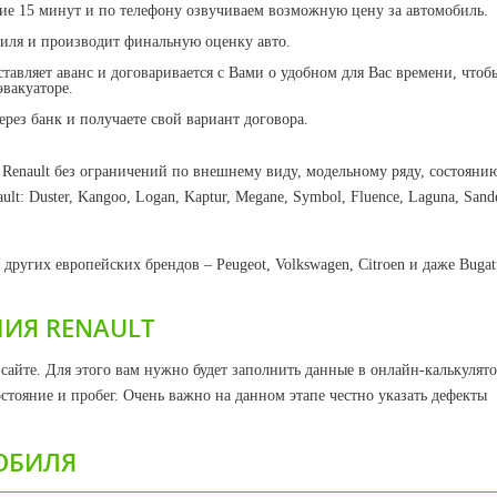
ие 15 минут и по телефону озвучиваем возможную цену за автомобиль.
биля и производит финальную оценку авто.
ставляет аванс и договаривается с Вами о удобном для Вас времени, чтоб
эвакуаторе.
рез банк и получаете свой вариант договора.
enault без ограничений по внешнему виду, модельному ряду, состоянию
t: Duster, Kangoo, Logan, Kaptur, Megane, Symbol, Fluence, Laguna, Sand
ругих европейских брендов – Peugeot, Volkswagen, Citroen и даже Bugatt
ИЯ RENAULT
сайте. Для этого вам нужно будет заполнить данные в онлайн-калькулято
остояние и пробег. Очень важно на данном этапе честно указать дефекты
ОБИЛЯ